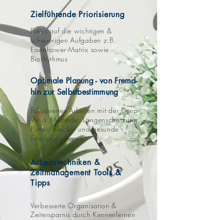
Zielführende Priorisierung
Fokus auf die wichtigen &
schwierigen Aufgaben z.B.
Eisenhower-Matrix sowie
Biorhythmus
Optimale Planung - von Fremd-
hin zur Selbstbestimmung
Fokussiertes Arbeiten mit der Deep-
Work Methode, Längenschätzung,
Puffer/Blocker und gesunde
Erholungsphasen
Arbeitstechniken &
Zeitmanagement Tools &
Tipps
Verbesserte Organisation &
Zeitersparnis durch Kennenlernen