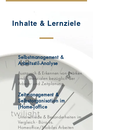
Inhalte & Lernziele
Selbstmanagement &
Arbeitsstil-Analyse
Austausch & Erkennen von Stärken
und Potenzialen bezüglich der
Arbeits- und Zeitplanung
Zeitmanagement &
Selbstorganisation im
(Home-)office
Unterschiede & Besonderheiten im
Vergleich - Büro vs.
Homeoffice/Mobiles Arbeiten