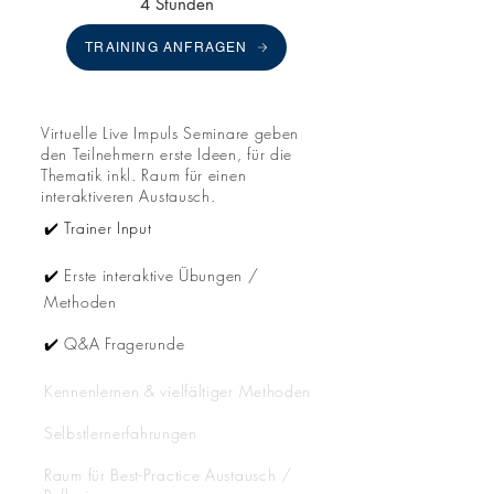
4 Stunden
TRAINING ANFRAGEN
Virtuelle Live Impuls Seminare geben
den Teilnehmern erste Ideen, für die
Thematik inkl. Raum für einen
interaktiveren Austausch.
✔️ Trainer Input
✔️
Erste interaktive Übungen /
Methoden
✔️
Q&A Fragerunde
Kennenlernen & vielfältiger Methoden
Selbstlernerfahrungen
Raum für Best-Practice Austausch /