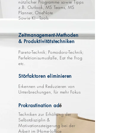
nützlicher Programme sowie Tipps
z.B. Outlook, MS Teams, MS
Planner, OneNote
Sowie KI - Tools
Zeitmanagement-Methoden
&
Produktivitätstechniken
Pareto-Technik; Pomodoro-Technik;
Perfektionisumusfalle, Eat the Frog
etc.
Störfaktoren eliminieren
Erkennen und Reduzieren von
Unterbrechungen, für mehr Fokus
Prokrastination ad
é
Techniken zur Erhöhung der
Selbstdisziplin &
Motivationssteigerung bei der
Arbeit im (Home-)office