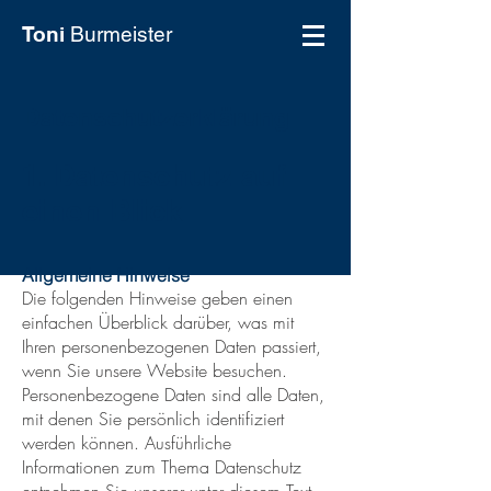
Toni
Burmeister
Datenschutzerklärung
1. Datenschutz auf
einen Blick
Allgemeine Hinweise
Die folgenden Hinweise geben einen
einfachen Überblick darüber, was mit
Ihren personenbezogenen Daten passiert,
wenn Sie unsere Website besuchen.
Personenbezogene Daten sind alle Daten,
mit denen Sie persönlich identifiziert
werden können. Ausführliche
Informationen zum Thema Datenschutz